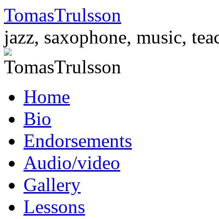
TomasTrulsson
jazz, saxophone, music, tea
Skip
Home
to
content
Bio
Endorsements
Audio/video
Gallery
Lessons