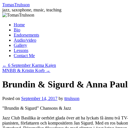
TomasTrulsson
jazz, saxophone, music, teaching
Skip
Home
to
Bio
content
Endorsements
Audio/video
Gallery
Lessons
Contact Me
←
6 September Karma Kajen
MNBB & Kristin Korb
→
Brundin & Sigurd & Anna Paul
Posted on
September 14, 2017
by
ttrulsson
”Brundin & Sigurd” Chansons & Jazz
Jazz Club Basilika är oerhört glada över att ha lyckats få ännu två
pianisten, författaren och kompositören Jan Sigurd. Med en ros bako