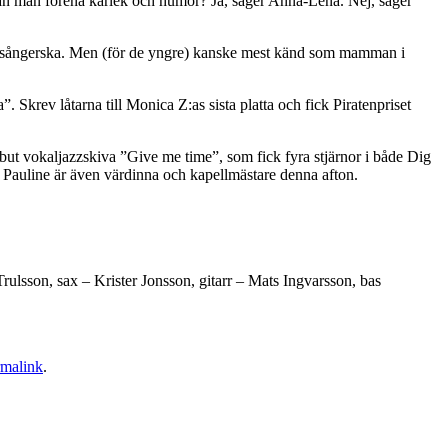
Kan man förena kärlek och humor? Ja, säger Anna-Lena. Nej, säger
 sångerska. Men (för de yngre) kanske mest känd som mamman i
. Skrev låtarna till Monica Z:as sista platta och fick Piratenpriset
but vokaljazzskiva ”Give me time”, som fick fyra stjärnor i både Dig
Pauline är även värdinna och kapellmästare denna afton.
sson, sax – Krister Jonsson, gitarr – Mats Ingvarsson, bas
rmalink
.