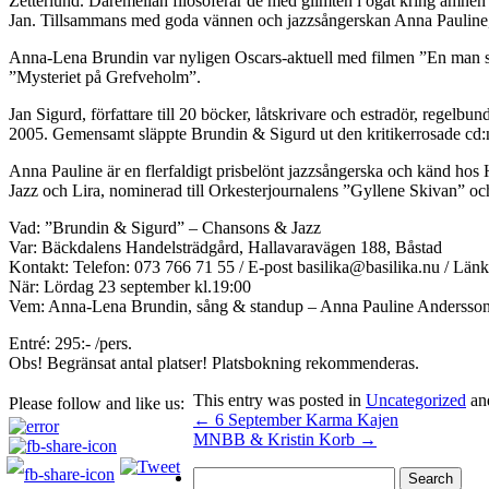
Zetterlund. Däremellan filosoferar de med glimten i ögat kring ämnen
Jan. Tillsammans med goda vännen och jazzsångerskan Anna Pauline,
Anna-Lena Brundin var nyligen Oscars-aktuell med filmen ”En man 
”Mysteriet på Grefveholm”.
Jan Sigurd, författare till 20 böcker, låtskrivare och estradör, regelbu
2005. Gemensamt släppte Brundin & Sigurd ut den kritikerrosade cd:
Anna Pauline är en flerfaldigt prisbelönt jazzsångerska och känd hos 
Jazz och Lira, nominerad till Orkesterjournalens ”Gyllene Skivan” o
Vad: ”Brundin & Sigurd” – Chansons & Jazz
Var: Bäckdalens Handelsträdgård, Hallavaravägen 188, Båstad
Kontakt: Telefon: 073 766 71 55 / E-post basilika@basilika.nu / Län
När: Lördag 23 september kl.19:00
Vem: Anna-Lena Brundin, sång & standup – Anna Pauline Andersson, s
Entré: 295:- /pers.
Obs! Begränsat antal platser! Platsbokning rekommenderas.
This entry was posted in
Uncategorized
an
Please follow and like us:
←
6 September Karma Kajen
MNBB & Kristin Korb
→
Search