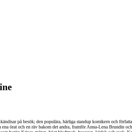
ine
 TV-kändisar på besök; den populära, härliga standup komikern och för
m ena örat och en räv bakom det andra, framför Anna-Lena Brundin och 