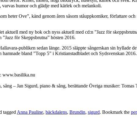
 som berör: Kriser, möten, högt blodtryck, husesyn, kärlek och svek. 
 varvas humor och glädje med kärlek och melankoli.
som heter Ove”, känd genom åren såsom ståuppkomiker, författare och
ndet aktuell med ny bok och nyss aktuell med cd:n ”Jazz för skeppsbrutna”
n ”Jazz för Skeppsbrutna” hösten 2016.
Hallavara-publiken sedan länge. 2015 släppte sångerskan sin hyllade de
ch hamnade bland ”Topp 5” i Kristianstadbladet och Sydsvenskan 2016. 
k: www.basilika.nu
ång – Jan Sigurd, piano & sång, berättande Övriga musiker: Tomas Trul
d tagged
Anna Pauline
,
bäckdalens
,
Brundin
,
sigurd
. Bookmark the
pe