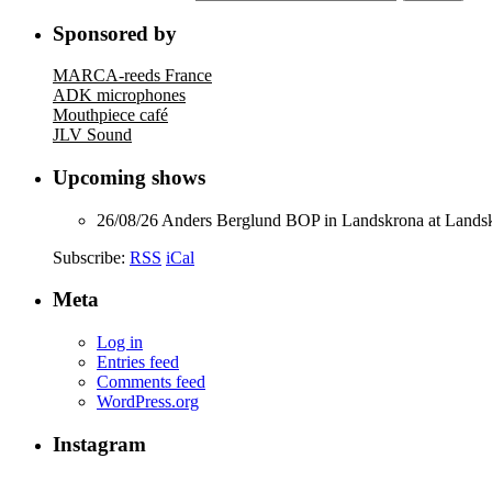
for:
Sponsored by
MARCA-reeds France
ADK microphones
Mouthpiece café
JLV Sound
Upcoming shows
26/08/26
Anders Berglund BOP
in
Landskrona
at
Landsk
Subscribe:
RSS
iCal
Meta
Log in
Entries feed
Comments feed
WordPress.org
Instagram