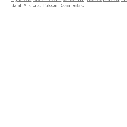
on
Sarah Ahlcrona
,
Trulsson
|
Comments Off
Recension
i
OJ