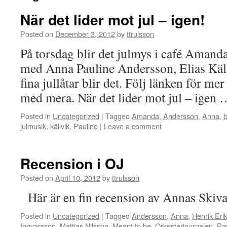
När det lider mot jul – igen!
Posted on
December 3, 2012
by
ttrulsson
På torsdag blir det julmys i café Amand
med Anna Pauline Andersson, Elias Käl
fina jullåtar blir det. Följ länken för mer
med mera. När det lider mot jul – igen
Posted in
Uncategorized
|
Tagged
Amanda
,
Andersson
,
Anna
,
b
julmusik
,
källvik
,
Pauline
|
Leave a comment
Recension i OJ
Posted on
April 10, 2012
by
ttrulsson
Här är en fin recension av Annas Skiva
Posted in
Uncategorized
|
Tagged
Andersson
,
Anna
,
Henrik Eri
Ingvarsson
,
Mattias Nilsson
,
Meant to be
,
Orkesterjournalen
,
Pa