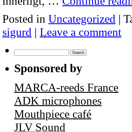
innerligt, …
Continue read
Posted in
Uncategorized
|
T
sigurd
|
Leave a comment
Search
for:
Sponsored by
MARCA-reeds France
ADK microphones
Mouthpiece café
JLV Sound