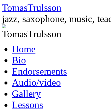
TomasTrulsson
jazz, saxophone, music, tea
Skip
Home
to
content
Bio
Endorsements
Audio/video
Gallery
Lessons