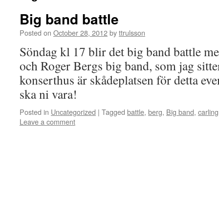
Big band battle
Posted on
October 28, 2012
by
ttrulsson
Söndag kl 17 blir det big band battle m
och Roger Bergs big band, som jag sitt
konserthus är skådeplatsen för detta e
ska ni vara!
Posted in
Uncategorized
|
Tagged
battle
,
berg
,
Big band
,
carling
Leave a comment