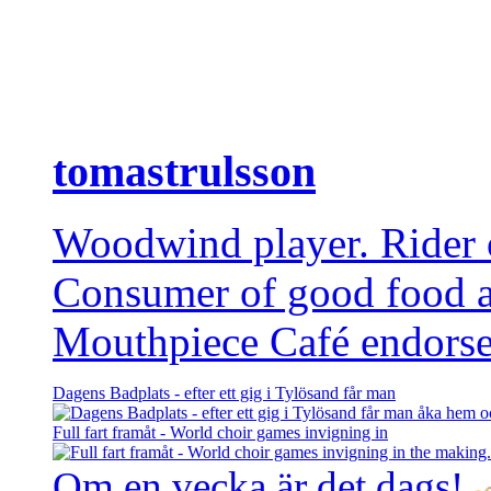
tomastrulsson
Woodwind player. Rider of
Consumer of good food 
Mouthpiece Café endorse
Dagens Badplats - efter ett gig i Tylösand får man
Full fart framåt - World choir games invigning in
Om en vecka är det dags!