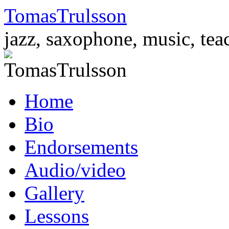
TomasTrulsson
jazz, saxophone, music, tea
Skip
Home
to
content
Bio
Endorsements
Audio/video
Gallery
Lessons