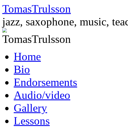
TomasTrulsson
jazz, saxophone, music, tea
Skip
Home
to
content
Bio
Endorsements
Audio/video
Gallery
Lessons