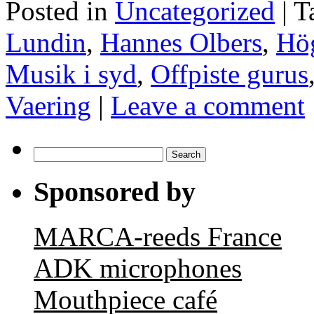
Posted in
Uncategorized
|
T
Lundin
,
Hannes Olbers
,
Hög
Musik i syd
,
Offpiste gurus
Vaering
|
Leave a comment
Search
for:
Sponsored by
MARCA-reeds France
ADK microphones
Mouthpiece café