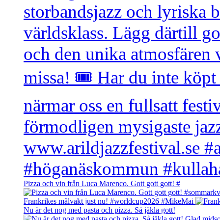
Pizza och vin från Luca Marenco. Gott gott gott! #
Frankrikes målvakt just nu! #worldcup2026 #MikeMai
Nu är det nog med pasta och pizza. Så jäkla gott!