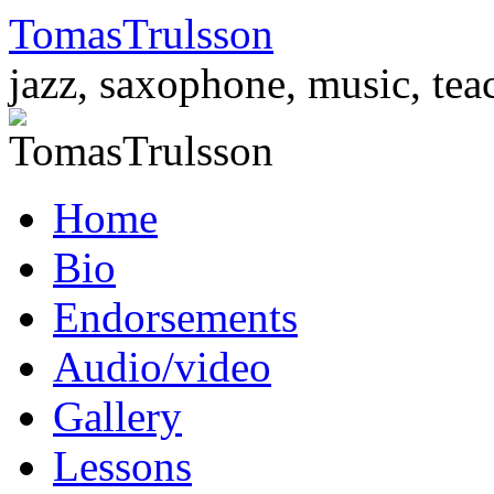
TomasTrulsson
jazz, saxophone, music, tea
Skip
Home
to
content
Bio
Endorsements
Audio/video
Gallery
Lessons