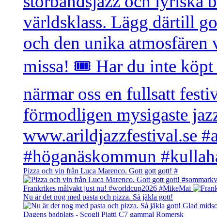
Pizza och vin från Luca Marenco. Gott gott gott! #
Frankrikes målvakt just nu! #worldcup2026 #MikeMai
Nu är det nog med pasta och pizza. Så jäkla gott!
Dagens badplats - Scogli Piatti C7 gammal Romersk