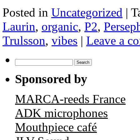
Posted in
Uncategorized
|
T
Laurin
,
organic
,
P2
,
Persep
Trulsson
,
vibes
|
Leave a c
Search
for:
Sponsored by
MARCA-reeds France
ADK microphones
Mouthpiece café