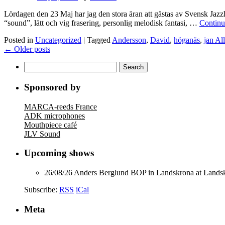
Lördagen den 23 Maj har jag den stora äran att gästas av Svensk Jazzh
“sound”, lätt och vig frasering, personlig melodisk fantasi, …
Continu
Posted in
Uncategorized
|
Tagged
Andersson
,
David
,
höganäs
,
jan Al
←
Older posts
Search
for:
Sponsored by
MARCA-reeds France
ADK microphones
Mouthpiece café
JLV Sound
Upcoming shows
26/08/26
Anders Berglund BOP
in
Landskrona
at
Landsk
Subscribe:
RSS
iCal
Meta