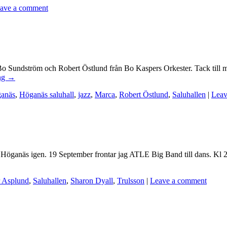
ave a comment
 till Bo Sundström och Robert Östlund från Bo Kaspers Orkester. Tack t
ng
→
ganäs
,
Höganäs saluhall
,
jazz
,
Marca
,
Robert Östlund
,
Saluhallen
|
Leav
 Höganäs igen. 19 September frontar jag ATLE Big Band till dans. Kl 21 s
r Asplund
,
Saluhallen
,
Sharon Dyall
,
Trulsson
|
Leave a comment