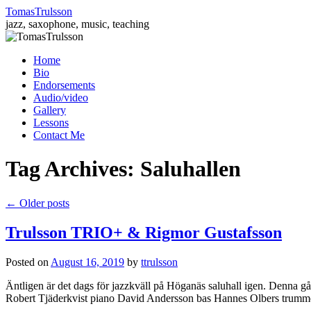
TomasTrulsson
jazz, saxophone, music, teaching
Skip
Home
to
Bio
content
Endorsements
Audio/video
Gallery
Lessons
Contact Me
Tag Archives:
Saluhallen
←
Older posts
Trulsson TRIO+ & Rigmor Gustafsson
Posted on
August 16, 2019
by
ttrulsson
Äntligen är det dags för jazzkväll på Höganäs saluhall igen. Denna g
Robert Tjäderkvist piano David Andersson bas Hannes Olbers tru