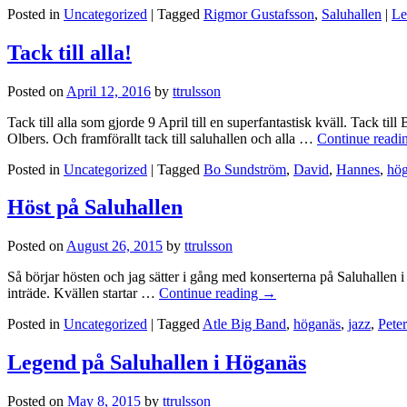
Posted in
Uncategorized
|
Tagged
Rigmor Gustafsson
,
Saluhallen
|
Le
Tack till alla!
Posted on
April 12, 2016
by
ttrulsson
Tack till alla som gjorde 9 April till en superfantastisk kväll. Tack
Olbers. Och framförallt tack till saluhallen och alla …
Continue readi
Posted in
Uncategorized
|
Tagged
Bo Sundström
,
David
,
Hannes
,
hö
Höst på Saluhallen
Posted on
August 26, 2015
by
ttrulsson
Så börjar hösten och jag sätter i gång med konserterna på Saluhallen i
inträde. Kvällen startar …
Continue reading
→
Posted in
Uncategorized
|
Tagged
Atle Big Band
,
höganäs
,
jazz
,
Pete
Legend på Saluhallen i Höganäs
Posted on
May 8, 2015
by
ttrulsson