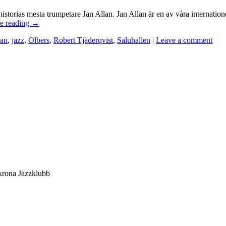
istorias mesta trumpetare Jan Allan. Jan Allan är en av våra internati
e reading
→
lan
,
jazz
,
Olbers
,
Robert Tjäderqvist
,
Saluhallen
|
Leave a comment
rona Jazzklubb