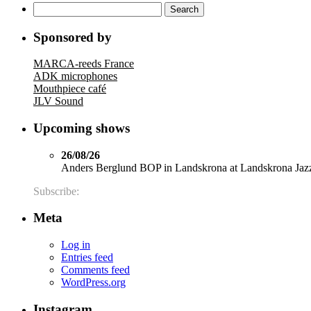
Search
for:
Sponsored by
MARCA-reeds France
ADK microphones
Mouthpiece café
JLV Sound
Upcoming shows
26/08/26
Anders Berglund BOP
in
Landskrona
at
Landskrona Jaz
Subscribe:
Meta
Log in
Entries feed
Comments feed
WordPress.org
Instagram