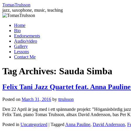
TomasTrulsson
jazz, saxophone, music, teaching
Skip
Home
to
Bio
content
Endorsements
Audio/video
Gallery
Lessons
Contact Me
Tag Archives:
Sauda Simba
Felix Tani Jazz Quartet feat. Anna Pauli
Posted on
March 31, 2016
by
ttrulsson
Den 22 April är jag med i ett spännande projekt: ”Höganäsbördig ja
Felix Tani, piano Tomas Trulsson, altsax David Andersson, bas Per
Posted in
Uncategorized
|
Tagged
Anna Pauline
,
David Andersson
,
Fe