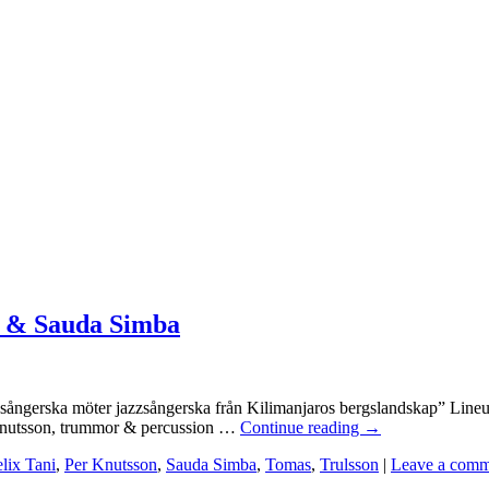
ne & Sauda Simba
zzsångerska möter jazzsångerska från Kilimanjaros bergslandskap” Lin
 Knutsson, trummor & percussion …
Continue reading
→
lix Tani
,
Per Knutsson
,
Sauda Simba
,
Tomas
,
Trulsson
|
Leave a comm