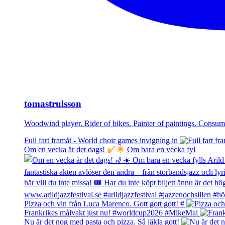
tomastrulsson
Woodwind player. Rider of bikes. Painter of paintings. Cons
Full fart framåt - World choir games invigning in
Om en vecka är det dags!
Om bara en vecka fyl
Pizza och vin från Luca Marenco. Gott gott gott! #
Frankrikes målvakt just nu! #worldcup2026 #MikeMai
Nu är det nog med pasta och pizza. Så jäkla gott!