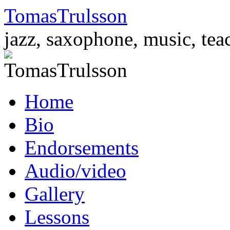
TomasTrulsson
jazz, saxophone, music, tea
Skip
Home
to
content
Bio
Endorsements
Audio/video
Gallery
Lessons