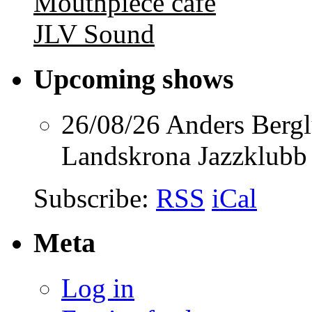
Mouthpiece café
JLV Sound
Upcoming shows
26/08/26
Anders Berg
Landskrona Jazzklubb
Subscribe:
RSS
iCal
Meta
Log in