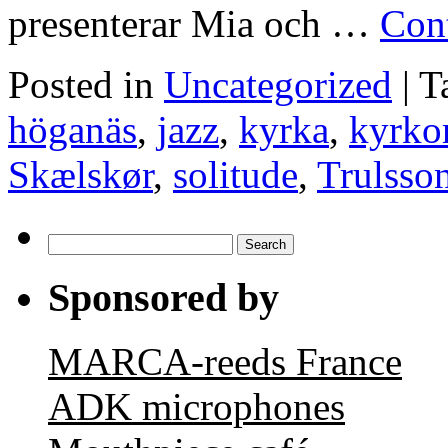
presenterar Mia och …
Con
Posted in
Uncategorized
|
T
höganäs
,
jazz
,
kyrka
,
kyrko
Skælskør
,
solitude
,
Trulsso
Search
for:
Sponsored by
MARCA-reeds France
ADK microphones