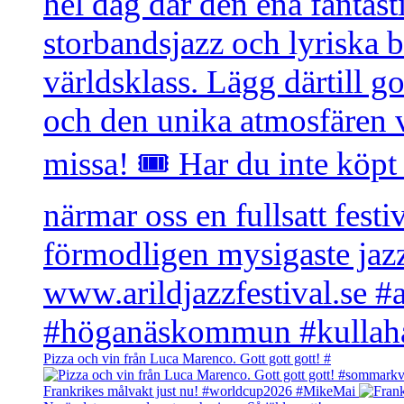
Pizza och vin från Luca Marenco. Gott gott gott! #
Frankrikes målvakt just nu! #worldcup2026 #MikeMai