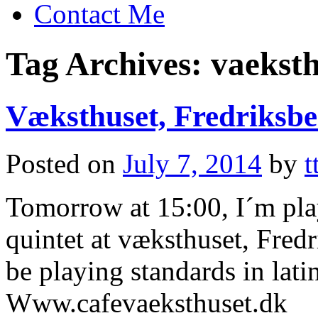
Contact Me
Tag Archives:
vaeksth
Væksthuset, Fredriksbe
Posted on
July 7, 2014
by
t
Tomorrow at 15:00, I´m pl
quintet at væksthuset, Fred
be playing standards in lat
Www.cafevaeksthuset.dk