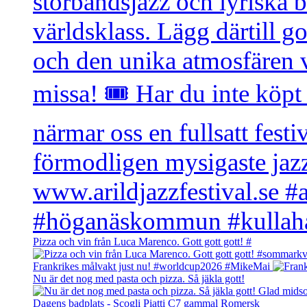
Pizza och vin från Luca Marenco. Gott gott gott! #
Frankrikes målvakt just nu! #worldcup2026 #MikeMai
Nu är det nog med pasta och pizza. Så jäkla gott!
Dagens badplats - Scogli Piatti C7 gammal Romersk