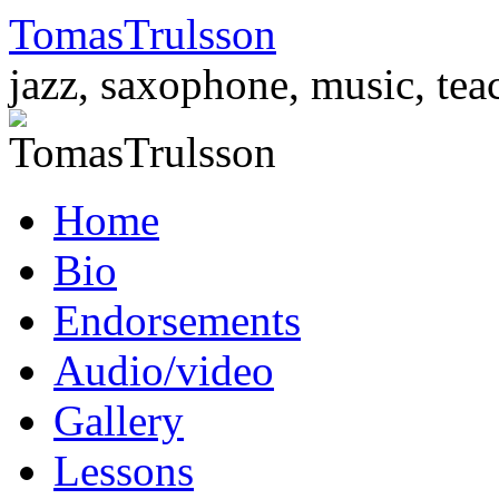
TomasTrulsson
jazz, saxophone, music, tea
Skip
Home
to
content
Bio
Endorsements
Audio/video
Gallery
Lessons