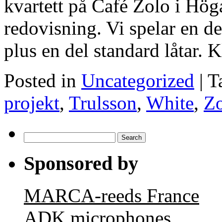
kvartett på Café Zolo i Hög
redovisning. Vi spelar en d
plus en del standard låtar. 
Posted in
Uncategorized
|
T
projekt
,
Trulsson
,
White
,
Z
Search
for:
Sponsored by
MARCA-reeds France
ADK microphones