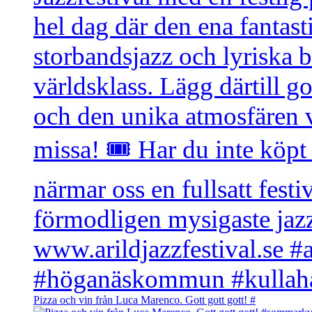
Pizza och vin från Luca Marenco. Gott gott gott! #