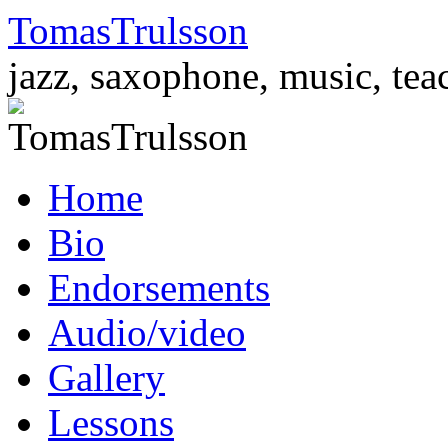
TomasTrulsson
jazz, saxophone, music, tea
Skip
Home
to
content
Bio
Endorsements
Audio/video
Gallery
Lessons