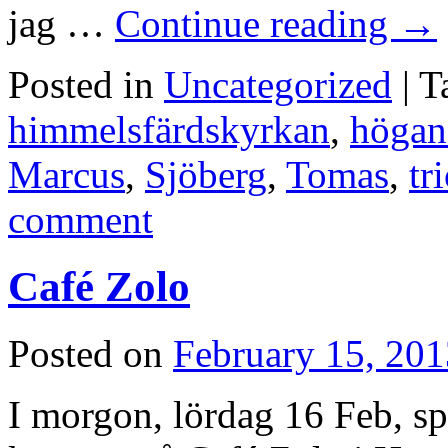
jag …
Continue reading
→
Posted in
Uncategorized
|
T
himmelsfärdskyrkan
,
högan
Marcus
,
Sjöberg
,
Tomas
,
tr
comment
Café Zolo
Posted on
February 15, 201
I morgon, lördag 16 Feb, s