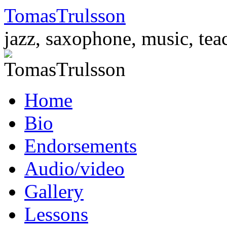
TomasTrulsson
jazz, saxophone, music, tea
Skip
Home
to
content
Bio
Endorsements
Audio/video
Gallery
Lessons