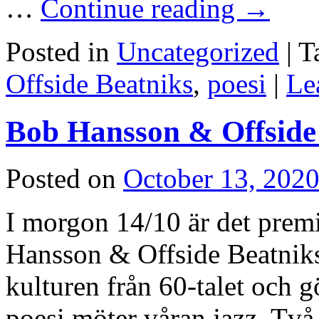
…
Continue reading
→
Posted in
Uncategorized
|
T
Offside Beatniks
,
poesi
|
Le
Bob Hansson & Offside
Posted on
October 13, 202
I morgon 14/10 är det premi
Hansson & Offside Beatniks
kulturen från 60-talet och 
poesi möter våran jazz. Två 