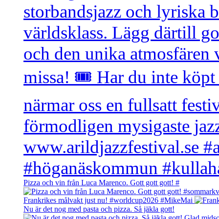
Pizza och vin från Luca Marenco. Gott gott gott! #
Frankrikes målvakt just nu! #worldcup2026 #MikeMai
Nu är det nog med pasta och pizza. Så jäkla gott!