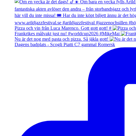
Pizza och vin från Luca Marenco. Gott gott gott! #
Frankrikes målvakt just nu! #worldcup2026 #MikeMai
Nu är det nog med pasta och pizza. Så jäkla gott!
Dagens badplats - Scogli Piatti C7 gammal Romersk