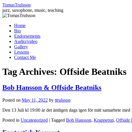
TomasTrulsson
jazz, saxophone, music, teaching
Skip
Home
to
Bio
content
Endorsements
Audio/video
Gallery
Lessons
Contact Me
Tag Archives:
Offside Beatniks
Bob Hansson & Offside Beatniks
Posted on
May 11, 2022
by
ttrulsson
Den 13 Juli kl 19:00 är det äntligen dags igen för mitt samarbete me
Posted in
Uncategorized
|
Tagged
Bob Hansson
,
Krapperup
,
Offside 