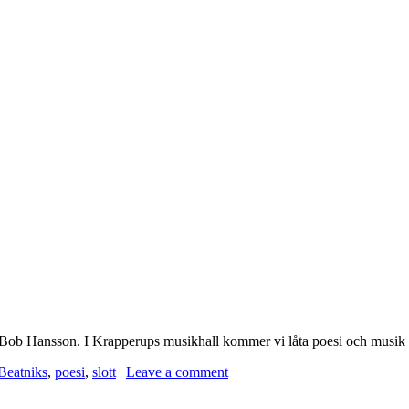
d Bob Hansson. I Krapperups musikhall kommer vi låta poesi och musik d
Beatniks
,
poesi
,
slott
|
Leave a comment