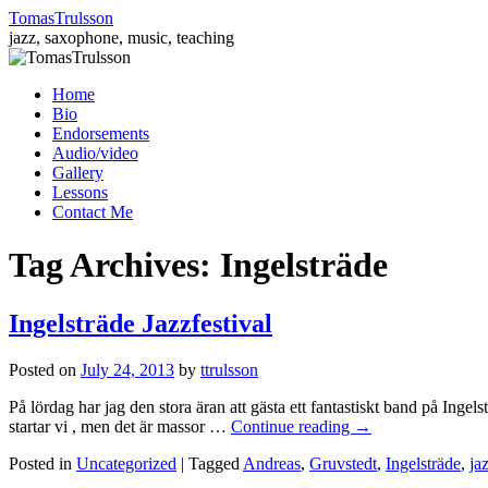
TomasTrulsson
jazz, saxophone, music, teaching
Skip
Home
to
Bio
content
Endorsements
Audio/video
Gallery
Lessons
Contact Me
Tag Archives:
Ingelsträde
Ingelsträde Jazzfestival
Posted on
July 24, 2013
by
ttrulsson
På lördag har jag den stora äran att gästa ett fantastiskt band på In
startar vi , men det är massor …
Continue reading
→
Posted in
Uncategorized
|
Tagged
Andreas
,
Gruvstedt
,
Ingelsträde
,
ja