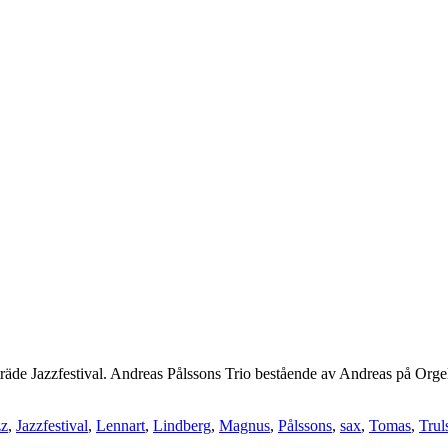
gelsträde Jazzfestival. Andreas Pålssons Trio bestående av Andreas på O
zz
,
Jazzfestival
,
Lennart
,
Lindberg
,
Magnus
,
Pålssons
,
sax
,
Tomas
,
Trul