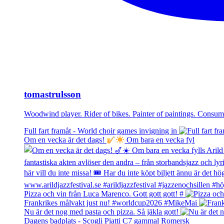
tomastrulsson
Woodwind player. Rider of bikes. Painter of paintings. Cons
Full fart framåt - World choir games invigning in
Om en vecka är det dags!
Om bara en vecka fyl
Pizza och vin från Luca Marenco. Gott gott gott! #
Frankrikes målvakt just nu! #worldcup2026 #MikeMai
Nu är det nog med pasta och pizza. Så jäkla gott!
Dagens badplats - Scogli Piatti C7 gammal Romersk