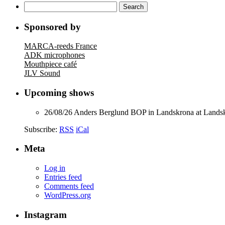
Search
for:
Sponsored by
MARCA-reeds France
ADK microphones
Mouthpiece café
JLV Sound
Upcoming shows
26/08/26
Anders Berglund BOP
in
Landskrona
at
Landsk
Subscribe:
RSS
iCal
Meta
Log in
Entries feed
Comments feed
WordPress.org
Instagram