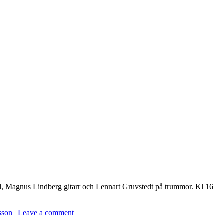
rgel, Magnus Lindberg gitarr och Lennart Gruvstedt på trummor. Kl 16
sson
|
Leave a comment