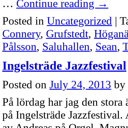
…
Continue reading
→
Posted in
Uncategorized
|
T
Connery
,
Grufstedt
,
Höganäs
Pålsson
,
Saluhallen
,
Sean
,
T
Ingelsträde Jazzfestival
Posted on
July 24, 2013
by
På lördag har jag den stora ä
på Ingelsträde Jazzfestival
av Andreas på Orgel, Magnu