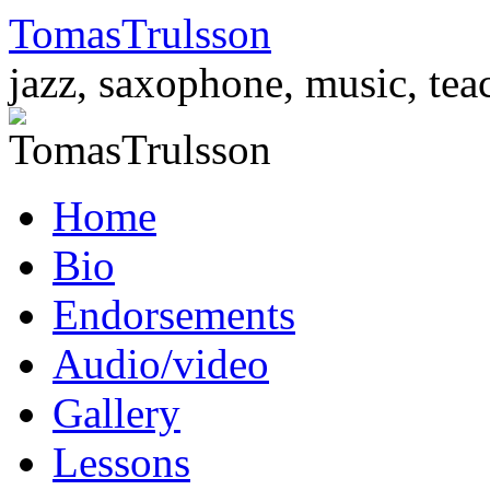
TomasTrulsson
jazz, saxophone, music, tea
Skip
Home
to
content
Bio
Endorsements
Audio/video
Gallery
Lessons