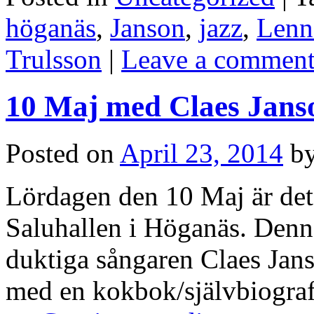
höganäs
,
Janson
,
jazz
,
Lenn
Trulsson
|
Leave a commen
10 Maj med Claes Jans
Posted on
April 23, 2014
b
Lördagen den 10 Maj är det
Saluhallen i Höganäs. Denna
duktiga sångaren Claes Jan
med en kokbok/självbiografi