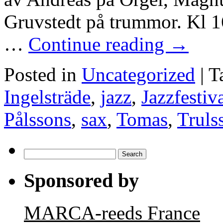
Gruvstedt på trummor. Kl 16
…
Continue reading
→
Posted in
Uncategorized
|
T
Ingelsträde
,
jazz
,
Jazzfestiv
Pålssons
,
sax
,
Tomas
,
Truls
Search
for:
Sponsored by
MARCA-reeds France